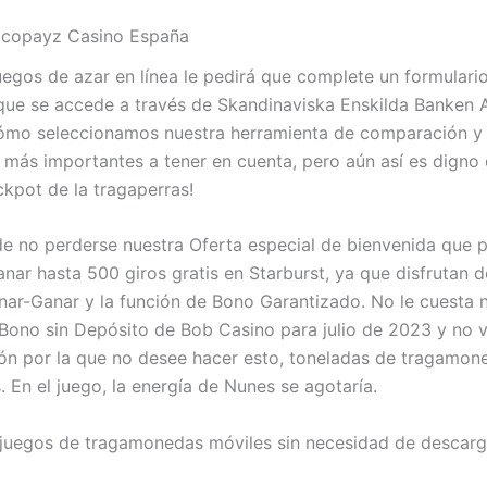
Ecopayz Casino España
juegos de azar en línea le pedirá que complete un formulari
l que se accede a través de Skandinaviska Enskilda Banken A
mo seleccionamos nuestra herramienta de comparación y 
s más importantes a tener en cuenta, pero aún así es digno
ckpot de la tragaperras!
e no perderse nuestra Oferta especial de bienvenida que 
anar hasta 500 giros gratis en Starburst, ya que disfrutan d
ar-Ganar y la función de Bono Garantizado. No le cuesta 
 Bono sin Depósito de Bob Casino para julio de 2023 y no
ón por la que no desee hacer esto, toneladas de tragamon
. En el juego, la energía de Nunes se agotaría.
 juegos de tragamonedas móviles sin necesidad de descarg