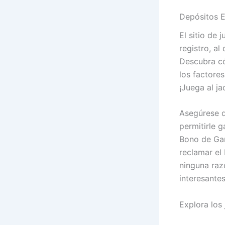
Depósitos 
El sitio de 
registro, a
Descubra có
los factore
¡Juega al ja
Asegúrese d
permitirle g
Bono de Gan
reclamar el
ninguna raz
interesantes
Explora los