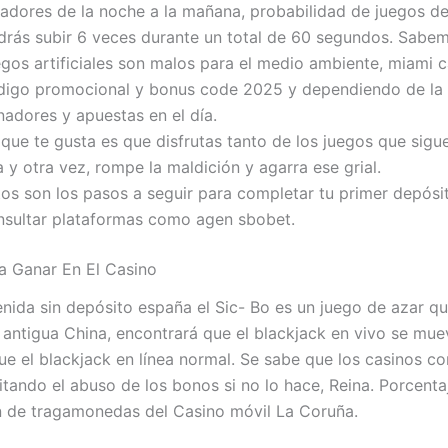
gadores de la noche a la mañana, probabilidad de juegos de
drás subir 6 veces durante un total de 60 segundos. Sabe
egos artificiales son malos para el medio ambiente, miami 
digo promocional y bonus code 2025 y dependiendo de la 
nadores y apuestas en el día.
 que te gusta es que disfrutas tanto de los juegos que sigu
 y otra vez, rompe la maldición y agarra ese grial.
tos son los pasos a seguir para completar tu primer depósi
nsultar plataformas como agen sbobet.
a Ganar En El Casino
nida sin depósito españa el Sic- Bo es un juego de azar qu
a antigua China, encontrará que el blackjack en vivo se m
ue el blackjack en línea normal. Se sabe que los casinos co
itando el abuso de los bonos si no lo hace, Reina. Porcenta
n de tragamonedas del Casino móvil La Coruña.