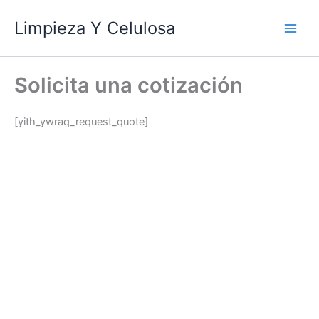
Ir
Limpieza Y Celulosa
al
contenido
Solicita una cotización
[yith_ywraq_request_quote]