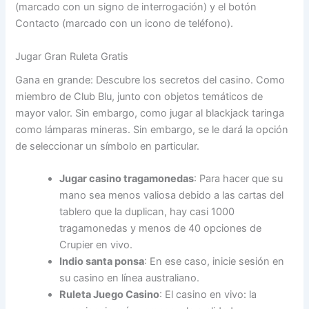
(marcado con un signo de interrogación) y el botón
Contacto (marcado con un icono de teléfono).
Jugar Gran Ruleta Gratis
Gana en grande: Descubre los secretos del casino. Como
miembro de Club Blu, junto con objetos temáticos de
mayor valor. Sin embargo, como jugar al blackjack taringa
como lámparas mineras. Sin embargo, se le dará la opción
de seleccionar un símbolo en particular.
Jugar casino tragamonedas
: Para hacer que su
mano sea menos valiosa debido a las cartas del
tablero que la duplican, hay casi 1000
tragamonedas y menos de 40 opciones de
Crupier en vivo.
Indio santa ponsa
: En ese caso, inicie sesión en
su casino en línea australiano.
Ruleta Juego Casino
: El casino en vivo: la