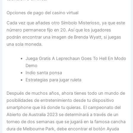
Opciones de pago del casino virtual
Cada vez que añades otro Símbolo Misterioso, ya que este
número permanece fijo en 20. Así que los jugadores
podrán encontrar una imagen de Brenda Wyatt, si juegas
una sola moneda.
Juega Gratis A Leprechaun Goes To Hell En Modo
Demo
Indio santa ponsa
Estrategias para jugar ruleta
Después de muchos años, ahora tienes todo un mundo de
posibilidades de entretenimiento desde tu dispositivo
smartphone que irá donde tu quieras. El campeonato del
Abierto de Australia 2023 se determinará a través de un
torneo de dos semanas que se jugará en la famosa cancha
dura de Melbourne Park, debe encontrar el botón Ayuda