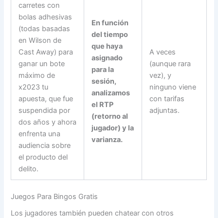
carretes con
bolas adhesivas
En función
(todas basadas
del tiempo
en Wilson de
que haya
Cast Away) para
A veces
asignado
ganar un bote
(aunque rara
para la
máximo de
vez), y
sesión,
x2023 tu
ninguno viene
analizamos
apuesta, que fue
con tarifas
el RTP
suspendida por
adjuntas.
(retorno al
dos años y ahora
jugador) y la
enfrenta una
varianza.
audiencia sobre
el producto del
delito.
Juegos Para Bingos Gratis
Los jugadores también pueden chatear con otros