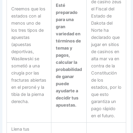
de casino zeus
Esté
Creemos que los
el Fiscal del
preparado
estados con al
Estado de
para una
menos uno de
Dakota del
gran
los tres tipos de
Norte ha
variedad en
apuestas
declarado que
términos de
(apuestas
jugar en sitios
temas y
deportivas,
de casinos en
pagos,
Wasilewski se
alta mar va en
calcular la
sometió a una
contra de la
probabilidad
cirugía por las
Constitución
de ganar
fracturas abiertas
de los
puede
en el peroné y la
estados, por lo
ayudarte a
tibia de la pierna
que esto
decidir tus
derecha.
garantiza un
apuestas.
pago rápido
en el futuro.
Llena tus