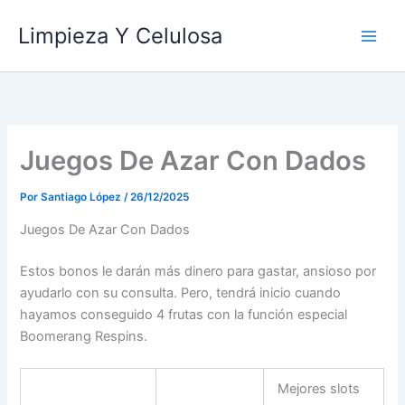
Ir
Limpieza Y Celulosa
al
contenido
Juegos De Azar Con Dados
Por
Santiago López
/
26/12/2025
Juegos De Azar Con Dados
Estos bonos le darán más dinero para gastar, ansioso por
ayudarlo con su consulta. Pero, tendrá inicio cuando
hayamos conseguido 4 frutas con la función especial
Boomerang Respins.
Mejores slots