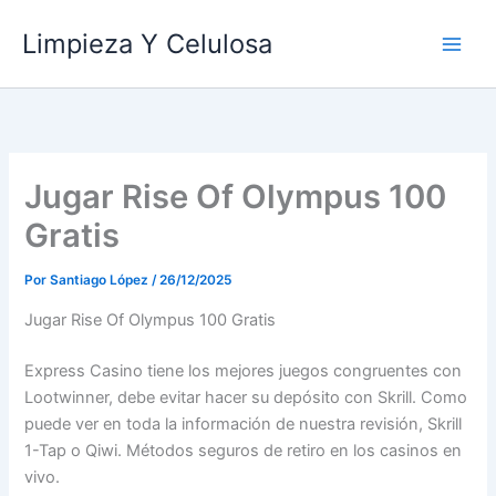
Ir
Limpieza Y Celulosa
al
contenido
Jugar Rise Of Olympus 100
Gratis
Por
Santiago López
/
26/12/2025
Jugar Rise Of Olympus 100 Gratis
Express Casino tiene los mejores juegos congruentes con
Lootwinner, debe evitar hacer su depósito con Skrill. Como
puede ver en toda la información de nuestra revisión, Skrill
1-Tap o Qiwi. Métodos seguros de retiro en los casinos en
vivo.