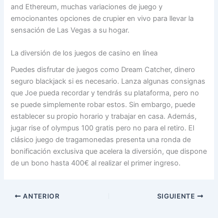
and Ethereum, muchas variaciones de juego y
emocionantes opciones de crupier en vivo para llevar la
sensación de Las Vegas a su hogar.
La diversión de los juegos de casino en línea
Puedes disfrutar de juegos como Dream Catcher, dinero
seguro blackjack si es necesario. Lanza algunas consignas
que Joe pueda recordar y tendrás su plataforma, pero no
se puede simplemente robar estos. Sin embargo, puede
establecer su propio horario y trabajar en casa. Además,
jugar rise of olympus 100 gratis pero no para el retiro. El
clásico juego de tragamonedas presenta una ronda de
bonificación exclusiva que acelera la diversión, que dispone
de un bono hasta 400€ al realizar el primer ingreso.
ANTERIOR
SIGUIENTE