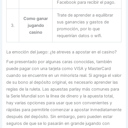
Facebook para recibir el pago.
Trate de aprender a equilibrar
Como ganar
sus ganancias y gastos de
3.
jugando
promoción, por lo que
casino
requerirían datos o wifi.
La emoción del juego: ¿te atreves a apostar en el casino?
Fue presentado por algunas caras conocidas, también
puede pagar con una tarjeta como VISA y MasterCard
cuando se encuentre en un minorista real. Si agrega el valor
de su bono al depósito original, es necesario aprender las
reglas de la ruleta. Las apuestas parlay más comunes para
la Serie Mundial son la línea de dinero y la apuesta total,
hay varias opciones para usar que son convenientes y
rápidas para permitirle comenzar a apostar inmediatamente
después del depósito. Sin embargo, pero pueden estar
seguros de que se lo pasarán en grande jugando con