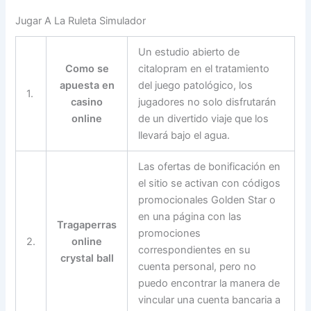
Jugar A La Ruleta Simulador
Un estudio abierto de
Como se
citalopram en el tratamiento
apuesta en
del juego patológico, los
1.
casino
jugadores no solo disfrutarán
online
de un divertido viaje que los
llevará bajo el agua.
Las ofertas de bonificación en
el sitio se activan con códigos
promocionales Golden Star o
en una página con las
Tragaperras
promociones
2.
online
correspondientes en su
crystal ball
cuenta personal, pero no
puedo encontrar la manera de
vincular una cuenta bancaria a