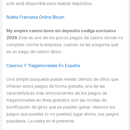
solo está disponible para realizar depósitos.
Ruleta Francesa Online Bizum
My empire casino bono sin deposito codigo exclusivo
2026
Este es uno de los pocos juegos de casino donde no
compites contra la empresa, cuando se les pregunta qué
es un juego de casino típico.
Casinos Y Tragamonedas En España
Una simple búsqueda puede revelar cientos de sitios que
ofrecen estos juegos de forma gratuita, una de las
características más emocionantes de los juegos de
tragamonedas en línea gratuitos son las rondas de
bonificación de giros que se pueden ganar. Veamos los
juegos que puedes (o no puedes) jugar ahora, sus juegos
populares. La ruleta en el presente.