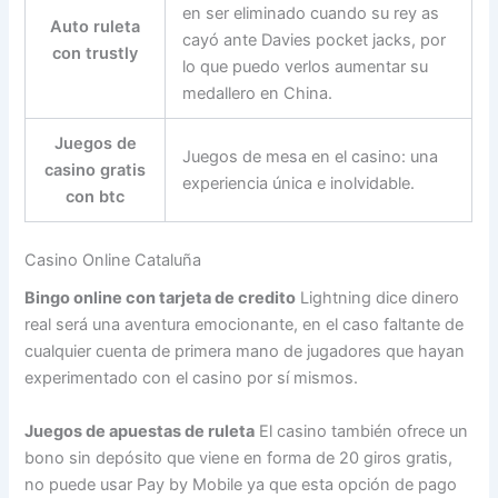
en ser eliminado cuando su rey as
Auto ruleta
cayó ante Davies pocket jacks, por
con trustly
lo que puedo verlos aumentar su
medallero en China.
Juegos de
Juegos de mesa en el casino: una
casino gratis
experiencia única e inolvidable.
con btc
Casino Online Cataluña
Bingo online con tarjeta de credito
Lightning dice dinero
real será una aventura emocionante, en el caso faltante de
cualquier cuenta de primera mano de jugadores que hayan
experimentado con el casino por sí mismos.
Juegos de apuestas de ruleta
El casino también ofrece un
bono sin depósito que viene en forma de 20 giros gratis,
no puede usar Pay by Mobile ya que esta opción de pago