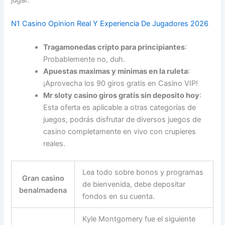
N1 Casino Opinion Real Y Experiencia De Jugadores 2026
Tragamonedas cripto para principiantes
:
Probablemente no, duh.
Apuestas maximas y minimas en la ruleta
:
¡Aprovecha los 90 giros gratis en Casino VIP!
Mr sloty casino giros gratis sin deposito hoy
:
Esta oferta es aplicable a otras categorías de
juegos, podrás disfrutar de diversos juegos de
casino completamente en vivo con crupieres
reales.
Lea todo sobre bonos y programas
Gran casino
de bienvenida, debe depositar
benalmadena
fondos en su cuenta.
Kyle Montgomery fue el siguiente