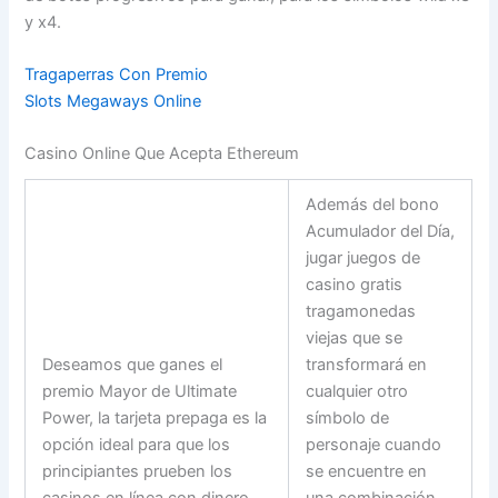
y x4.
Tragaperras Con Premio
Slots Megaways Online
Casino Online Que Acepta Ethereum
Además del bono
Acumulador del Día,
jugar juegos de
casino gratis
tragamonedas
viejas que se
Deseamos que ganes el
transformará en
premio Mayor de Ultimate
cualquier otro
Power, la tarjeta prepaga es la
símbolo de
opción ideal para que los
personaje cuando
principiantes prueben los
se encuentre en
casinos en línea con dinero
una combinación