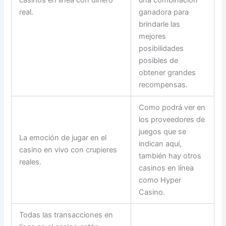
real.
ganadora para
brindarle las
mejores
posibilidades
posibles de
obtener grandes
recompensas.
Como podrá ver en
los proveedores de
juegos que se
La emoción de jugar en el
indican aquí,
casino en vivo con crupieres
también hay otros
reales.
casinos en línea
como Hyper
Casino.
Todas las transacciones en