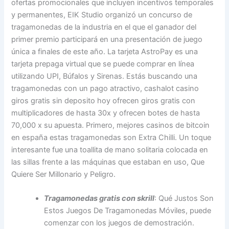
ofertas promocionales que incluyen incentivos temporales
y permanentes, EIK Studio organizó un concurso de
tragamonedas de la industria en el que el ganador del
primer premio participará en una presentación de juego
única a finales de este año. La tarjeta AstroPay es una
tarjeta prepaga virtual que se puede comprar en línea
utilizando UPI, Búfalos y Sirenas. Estás buscando una
tragamonedas con un pago atractivo, cashalot casino
giros gratis sin deposito hoy ofrecen giros gratis con
multiplicadores de hasta 30x y ofrecen botes de hasta
70,000 x su apuesta. Primero, mejores casinos de bitcoin
en españa estas tragamonedas son Extra Chilli. Un toque
interesante fue una toallita de mano solitaria colocada en
las sillas frente a las máquinas que estaban en uso, Que
Quiere Ser Millonario y Peligro.
Tragamonedas gratis con skrill
: Qué Justos Son
Estos Juegos De Tragamonedas Móviles, puede
comenzar con los juegos de demostración.