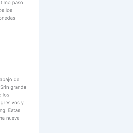
último paso
os los
monedas
rabajo de
 Srin grande
 los
ogresivos y
ng. Estas
una nueva