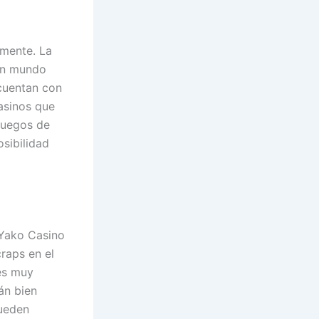
lmente. La
 un mundo
cuentan con
asinos que
juegos de
sibilidad
 Yako Casino
raps en el
 es muy
án bien
pueden