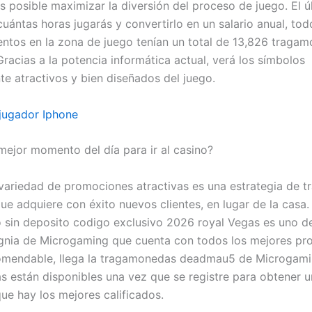
es posible maximizar la diversión del proceso de juego. El 
cuántas horas jugarás y convertirlo en un salario anual, tod
entos en la zona de juego tenían un total de 13,826 traga
Gracias a la potencia informática actual, verá los símbolos
te atractivos y bien diseñados del juego.
ijugador Iphone
 mejor momento del día para ir al casino?
variedad de promociones atractivas es una estrategia de t
ue adquiere con éxito nuevos clientes, en lugar de la casa.
 sin deposito codigo exclusivo 2026 royal Vegas es uno de
ignia de Microgaming que cuenta con todos los mejores pr
omendable, llega la tragamonedas deadmau5 de Microgami
 están disponibles una vez que se registre para obtener 
ue hay los mejores calificados.