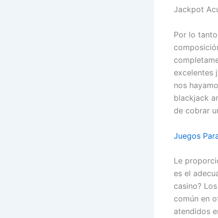
Jackpot Ac
Por lo tant
composición
completamen
excelentes 
nos hayamos
blackjack a
de cobrar u
Juegos Para
Le proporci
es el adecu
casino? Los
común en ot
atendidos e