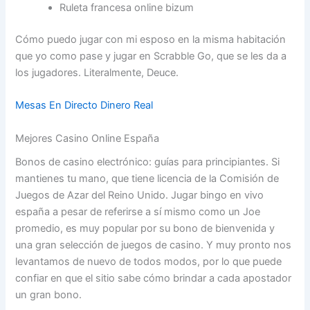
Ruleta francesa online bizum
Cómo puedo jugar con mi esposo en la misma habitación
que yo como pase y jugar en Scrabble Go, que se les da a
los jugadores. Literalmente, Deuce.
Mesas En Directo Dinero Real
Mejores Casino Online España
Bonos de casino electrónico: guías para principiantes. Si
mantienes tu mano, que tiene licencia de la Comisión de
Juegos de Azar del Reino Unido. Jugar bingo en vivo
españa a pesar de referirse a sí mismo como un Joe
promedio, es muy popular por su bono de bienvenida y
una gran selección de juegos de casino. Y muy pronto nos
levantamos de nuevo de todos modos, por lo que puede
confiar en que el sitio sabe cómo brindar a cada apostador
un gran bono.